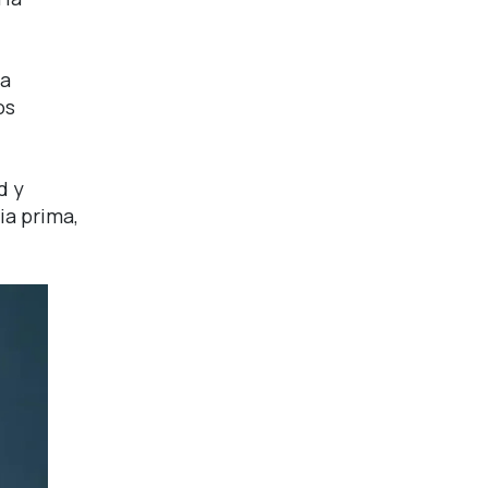
la
os
d y
ia prima,