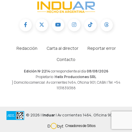
Redacción
Carta al director
Reportar error
Contacto
Edición Nº 2214
correspondiente al día
08/08/2026
Propietario:
Helix Producciones SRL
} Domicilio comercial: Av corrientes 1464, Oficina 901, CABA | Tel: +54
1131839388
© 2026 |
Induar
| Av corrientes 1464, Oficina 901, CABA
Creadores de Sitios