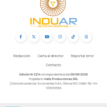
Redacción
Carta al director
Reportar error
Contacto
Edición Nº 2214
correspondiente al día
08/08/2026
Propietario:
Helix Producciones SRL
} Domicilio comercial: Av corrientes 1464, Oficina 901, CABA | Tel: +54
1131839388