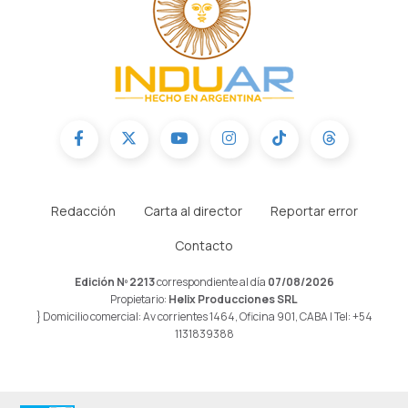
Redacción
Carta al director
Reportar error
Contacto
Edición Nº 2213
correspondiente al día
07/08/2026
Propietario:
Helix Producciones SRL
} Domicilio comercial: Av corrientes 1464, Oficina 901, CABA | Tel: +54
1131839388