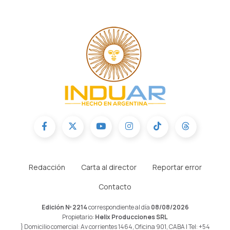
Redacción
Carta al director
Reportar error
Contacto
Edición Nº 2214
correspondiente al día
08/08/2026
Propietario:
Helix Producciones SRL
} Domicilio comercial: Av corrientes 1464, Oficina 901, CABA | Tel: +54