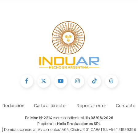
Redacción
Carta al director
Reportar error
Contacto
Edición Nº 2214
correspondiente al día
08/08/2026
Propietario:
Helix Producciones SRL
} Domicilio comercial: Av corrientes 1464, Oficina 901, CABA | Tel: +54 1131839388