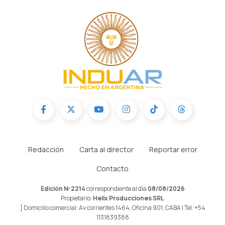
Redacción
Carta al director
Reportar error
Contacto
Edición Nº 2214
correspondiente al día
08/08/2026
Propietario:
Helix Producciones SRL
} Domicilio comercial: Av corrientes 1464, Oficina 901, CABA | Tel: +54
1131839388