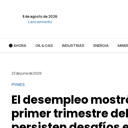
8 de agosto de 2026
Lanzamiento
AHORA
OIL & GAS
INDUSTRIAS
ENERGIA
MINER
23 de junio de 2026
PYMES
El desempleo mostró
primer trimestre de
persisten desafíos 