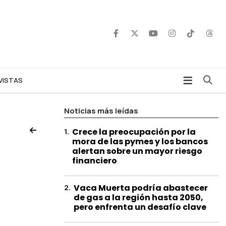
Bu
VISTAS
Noticias más leídas
1
.
Crece la preocupación por la
mora de las pymes y los bancos
alertan sobre un mayor riesgo
financiero
2
.
Vaca Muerta podría abastecer
de gas a la región hasta 2050,
pero enfrenta un desafío clave