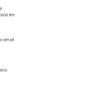
e
bios en
o en el
mico