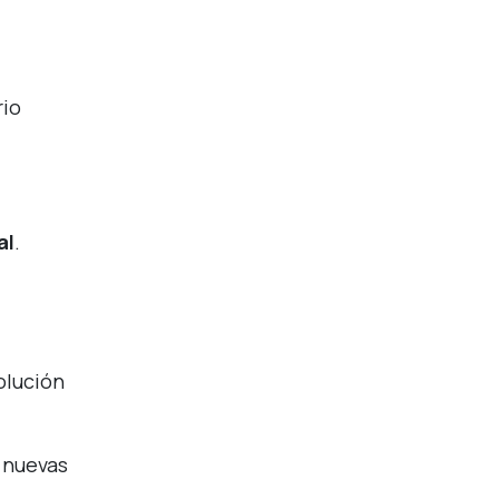
rio
al
.
olución
 nuevas