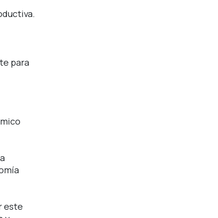
oductiva.
te para
ómico
sa
nomía
r este