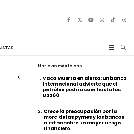
Bu
VISTAS
Noticias más leídas
1
.
Vaca Muerta en alerta: un banco
internacional advierte que el
petróleo podría caer hasta los
US$60
2
.
Crece la preocupación por la
mora de las pymes y los bancos
alertan sobre un mayor riesgo
financiero