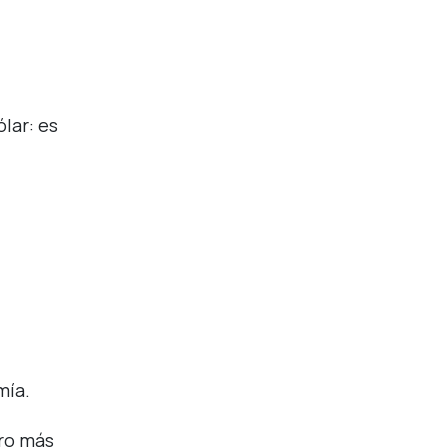
lar: es
mía.
ero más