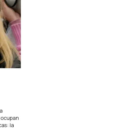
la
s ocupan
as: la