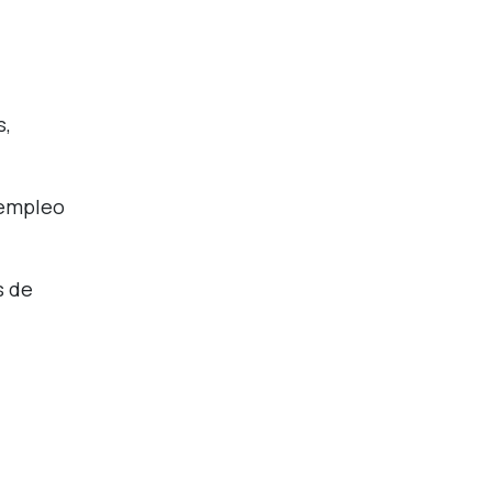
s,
 empleo
s de