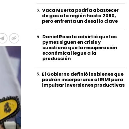
3
.
Vaca Muerta podría abastecer
de gas a la región hasta 2050,
pero enfrenta un desafío clave
4
.
Daniel Rosato advirtió que las
pymes siguen en crisis y
cuestionó que la recuperación
económica llegue a la
producción
5
.
El Gobierno definió los bienes que
podrán incorporarse al RIMI para
impulsar inversiones productivas