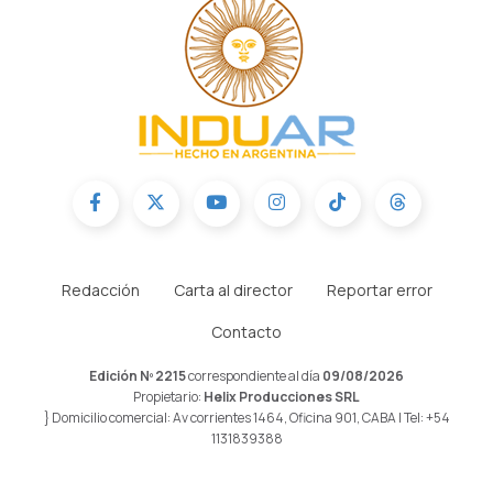
Redacción
Carta al director
Reportar error
Contacto
Edición Nº 2215
correspondiente al día
09/08/2026
Propietario:
Helix Producciones SRL
} Domicilio comercial: Av corrientes 1464, Oficina 901, CABA | Tel: +54
1131839388