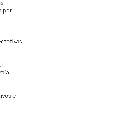
as
a por
ectativas
el
omía
ivos e