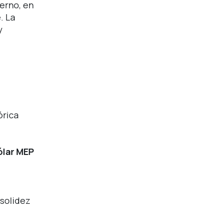
ierno, en
e.
La
y
órica
ólar MEP
 solidez