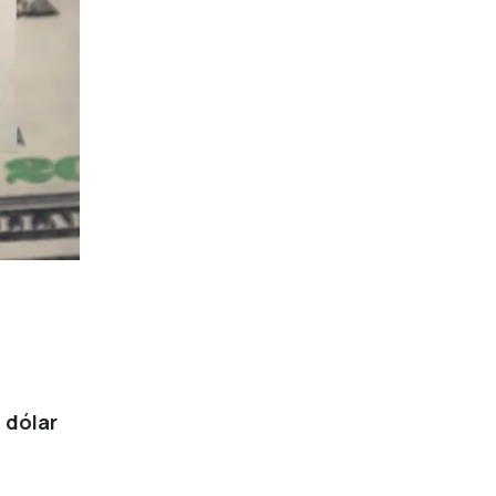
l
dólar