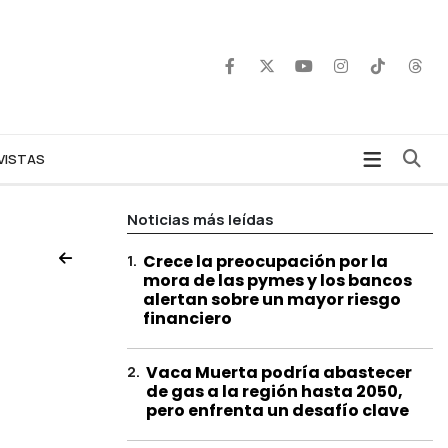
Bu
VISTAS
Noticias más leídas
1
.
Crece la preocupación por la
mora de las pymes y los bancos
alertan sobre un mayor riesgo
financiero
2
.
Vaca Muerta podría abastecer
de gas a la región hasta 2050,
pero enfrenta un desafío clave