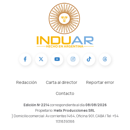
Redacción
Carta al director
Reportar error
Contacto
Edición Nº 2214
correspondiente al día
08/08/2026
Propietario:
Helix Producciones SRL
} Domicilio comercial: Av corrientes 1464, Oficina 901, CABA | Tel: +54
1131839388