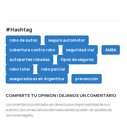
#Hashtag
robo de autos
seguro automotor
cobertura contra robo
seguridad vial
AMBA
autopartes robadas
tipos de seguros
robo total
robo parcial
aseguradoras en Argentina
prevención
COMPARTE TU OPINION | DEJANOS UN COMENTARIO
Los comentarios publicados son de exclusiva responsabilidad de sus
autores y las consecuencias derivadas de ellos pueden ser pasibles de
sanciones legales.